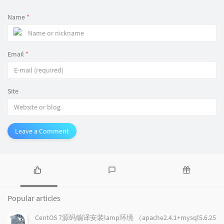
Name
*
Email
*
Site
Leave a Comment
P
L
R
o
a
a
Popular articles
p
t
n
u
e
d
CentOS 7源码编译安装lamp环境 （apache2.4.1+mysql5.6.25
l
s
o