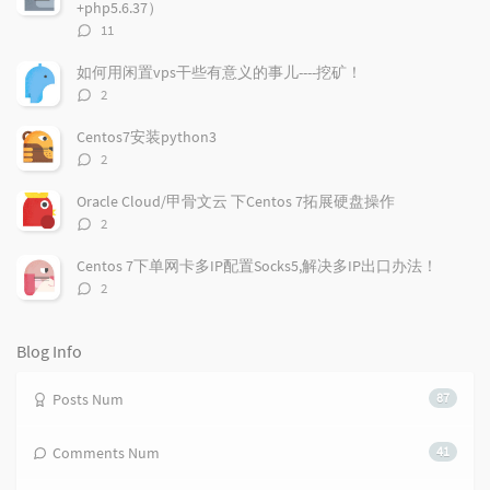
+php5.6.37）
a
t
m
评
11
r
c
a
论
a
o
r
数：
如何用闲置vps干些有意义的事儿----挖矿！
r
m
t
评
2
t
m
i
论
i
e
c
数：
Centos7安装python3
c
n
l
评
2
l
t
e
论
e
数：
s
s
Oracle Cloud/甲骨文云 下Centos 7拓展硬盘操作
s
评
2
论
数：
Centos 7下单网卡多IP配置Socks5,解决多IP出口办法！
评
2
论
数：
Blog Info
Posts Num
87
Comments Num
41