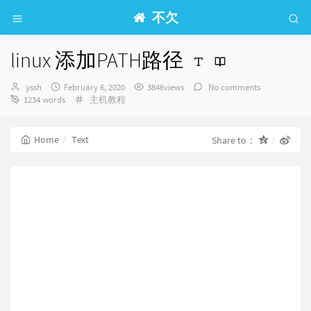
不欠
linux 添加PATH路径
Author：
发
yssh
February 6, 2020
3846views
No comments
布
Categories：
1234 words
主机教程
时
间：
Home
Text
Share to：