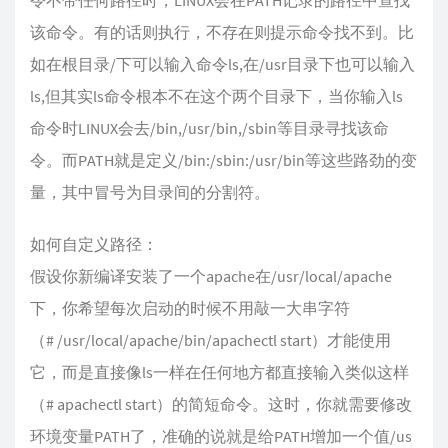
令不带任何路径时，LINUX会在PATH记录的路径中查找
该命令。有的话则执行，不存在则提示命令找不到。比
如在根目录/下可以输入命令ls,在/usr目录下也可以输入
ls,但其实ls命令根本不在这个两个目录下，当你输入ls
命令时LINUX会去/bin,/usr/bin,/sbin等目录寻找该命
令。而PATH就是定义/bin:/sbin:/usr/bin等这些路劲的变
量，其中冒号为目录间的分割符。
如何自定义路径：
假设你新编译安装了一个apache在/usr/local/apache
下，你希望每次启动的时候不用敲一大串字符
（# /usr/local/apache/bin/apachectl start）才能使用
它，而是直接像ls一样在任何地方都直接输入类似这样
（# apachectl start）的简短命令。这时，你就需要修改
环境变量PATH了，准确的说就是给PATH增加一个值/us