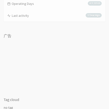
Operating Days
6 Y 215 D
Last activity
1 Year Ago
广告
Tag cloud
no tag