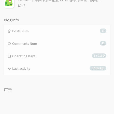
Centos 7下单网卡多IP配置Socks5,解决多IP出口办法！
评
2
论
数：
Blog Info
Posts Num
87
Comments Num
41
Operating Days
6 Y 216 D
Last activity
1 Year Ago
广告