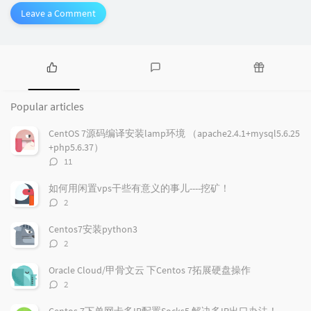
Leave a Comment
P
L
R
o
a
a
Popular articles
p
t
n
u
e
d
CentOS 7源码编译安装lamp环境 （apache2.4.1+mysql5.6.25
l
s
o
+php5.6.37）
a
t
m
评
11
r
c
a
论
a
o
r
数：
如何用闲置vps干些有意义的事儿----挖矿！
r
m
t
评
2
t
m
i
论
i
e
c
数：
Centos7安装python3
c
n
l
评
2
l
t
e
论
e
数：
s
s
Oracle Cloud/甲骨文云 下Centos 7拓展硬盘操作
s
评
2
论
数：