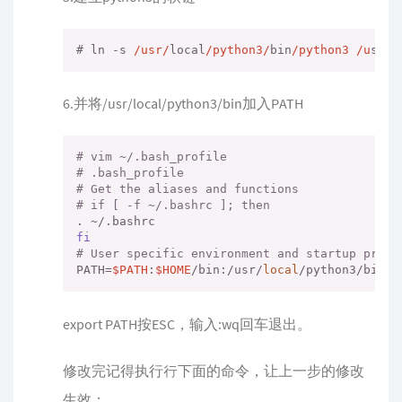
# ln -s 
/usr/
local
/python3/
bin
/python3 /u
sr
/b
6.并将/usr/local/python3/bin加入PATH
# vim ~/.bash_profile
# .bash_profile
# Get the aliases and functions
# if [ -f ~/.bashrc ]; then
fi
# User specific environment and startup progr
PATH=
$PATH
:
$HOME
/bin:/usr/
local
/python3/bin
export PATH按ESC，输入:wq回车退出。
修改完记得执行行下面的命令，让上一步的修改
生效：