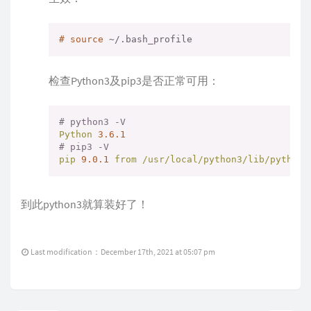
#
source
 ~/.bash_profile
检查Python3及pip3是否正常可用：
# python3 -V
Python
3.6
.1
# pip3 -V
pip
9.0
.1
from
/usr/local/python3/lib/python3
到此python3就算装好了！
Last modification：December 17th, 2021 at 05:07 pm