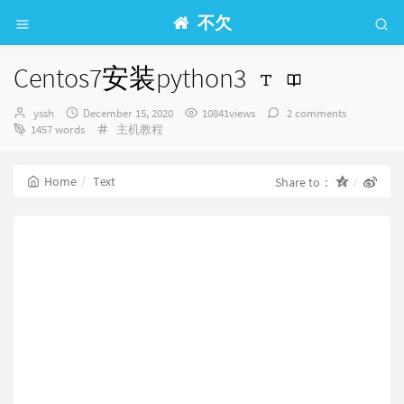
不欠
Centos7安装python3
Author：
发
yssh
December 15, 2020
10841views
2 comments
布
Categories：
1457 words
主机教程
时
间：
Home
Text
Share to：