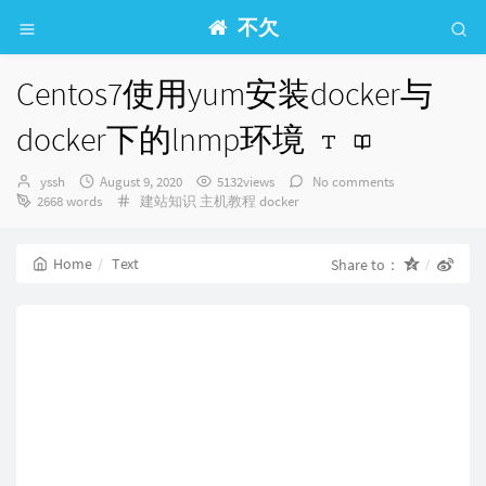
不欠
Centos7使用yum安装docker与
docker下的lnmp环境
Author：
发
yssh
August 9, 2020
5132views
No comments
布
Categories：
2668 words
建站知识
主机教程
docker
时
间：
Home
Text
Share to：