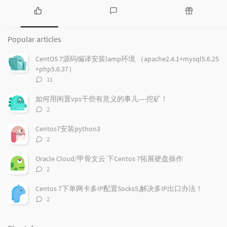
P
L
R
o
a
a
Popular articles
p
t
n
u
e
d
CentOS 7源码编译安装lamp环境 （apache2.4.1+mysql5.6.25
l
s
o
+php5.6.37）
a
t
m
评
11
r
c
a
论
a
o
r
数：
如何用闲置vps干些有意义的事儿----挖矿！
r
m
t
评
2
t
m
i
论
i
e
c
数：
Centos7安装python3
c
n
l
评
2
l
t
e
论
e
数：
s
s
Oracle Cloud/甲骨文云 下Centos 7拓展硬盘操作
s
评
2
论
数：
Centos 7下单网卡多IP配置Socks5,解决多IP出口办法！
评
2
论
数：