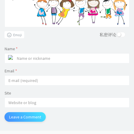
私密评论
Emoji
Name
*
Email
*
Site
Leave a Comment