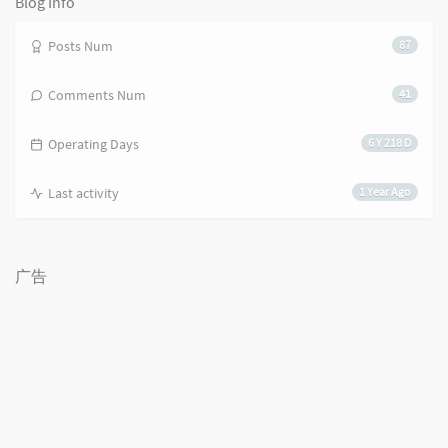
Blog Info
Posts Num
87
Comments Num
41
Operating Days
6 Y 218 D
Last activity
1 Year Ago
广告